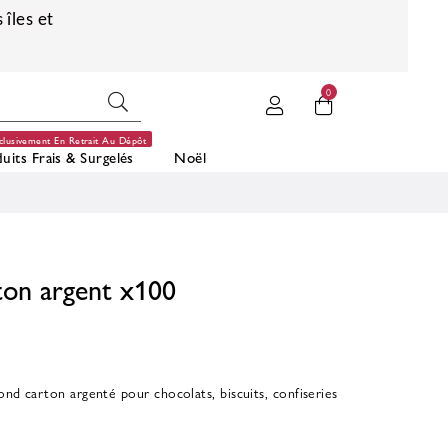
 îles et
0
clusivement En Retrait Au Dépôt
uits Frais & Surgelés
Noël
ton argent x100
ond carton argenté pour chocolats, biscuits, confiseries