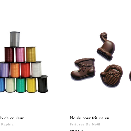
ly de couleur
Moule pour friture en...
 Raphia
Fritures De Noël