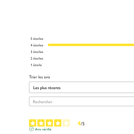
5
étoiles
4
étoiles
3
étoiles
2
étoiles
1
étoile
Trier les avis
4
/
5
Avis vérifié