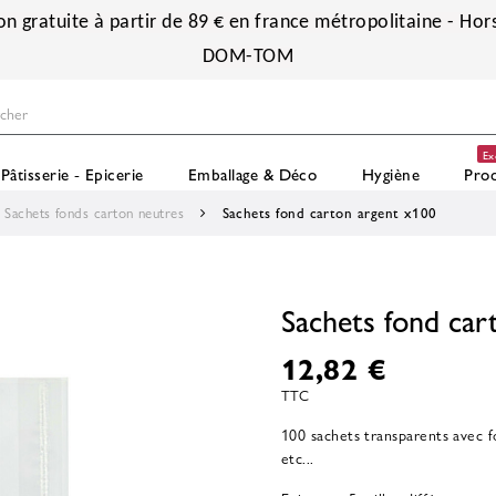
on gratuite à partir de 89 € en france métropolitaine - Hors
DOM-TOM
Ex
Pâtisserie - Epicerie
Emballage & Déco
Hygiène
Prod
Sachets fonds carton neutres
Sachets fond carton argent x100
Sachets fond car
12,82 €
TTC
100 sachets transparents avec f
etc...