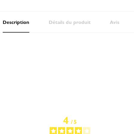
Description
Détails du produit
Avis
4
/
5