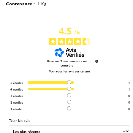
Contenance :
1 Kg
4.5
/
5
Basé sur
2
avis soumis à un
contrôle
Voir tous les avis sur ce site
5
étoiles
1
4
étoiles
1
3
étoiles
0
2
étoiles
0
1
étoile
0
Trier les avis