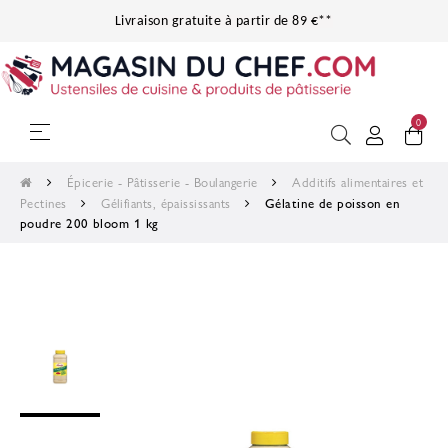
Livraison gratuite à partir de 89 €**
0
Basculer la navigation
☰
Épicerie - Pâtisserie - Boulangerie
Additifs alimentaires et
Pectines
Gélifiants, épaississants
Gélatine de poisson en
poudre 200 bloom 1 kg