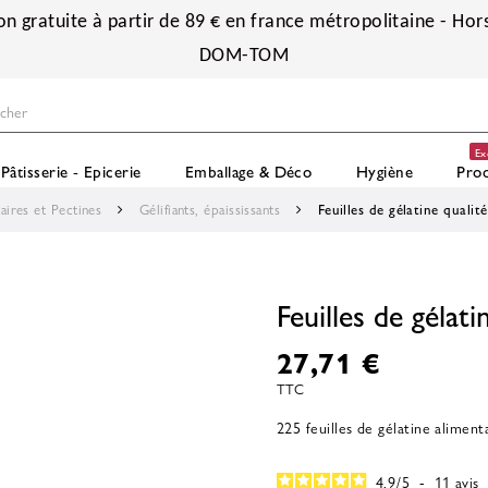
on gratuite à partir de 89 € en france métropolitaine - Hors
DOM-TOM
Ex
Pâtisserie - Epicerie
Emballage & Déco
Hygiène
Prod
aires et Pectines
Gélifiants, épaississants
Feuilles de gélatine qualit
Feuilles de gélati
27,71 €
TTC
225 feuilles de gélatine alimen
4.9
/
5
-
11
avis