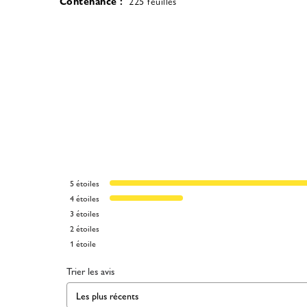
Contenance :
225 feuilles
5
étoiles
4
étoiles
3
étoiles
2
étoiles
1
étoile
Trier les avis