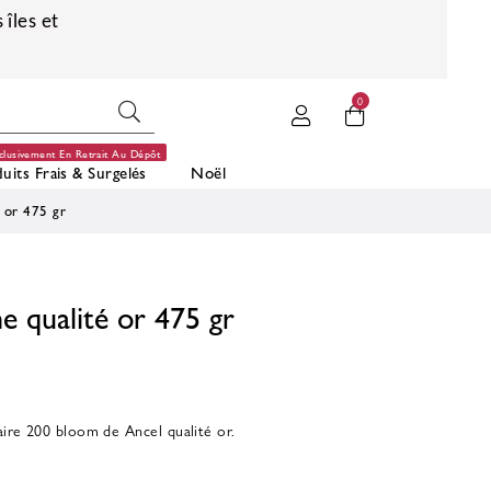
 îles et
0
clusivement En Retrait Au Dépôt
uits Frais & Surgelés
Noël
é or 475 gr
ne qualité or 475 gr
taire 200 bloom de Ancel qualité or.