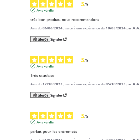
5
/
5
Avis vérifié
très bon produit, nous recommandons
Avis du
06/06/2024
, suite à une expérience du
10/05/2024
par
A.A.
Utile
(0)
Signaler
5
/
5
Avis vérifié
Très satisfaite
Avis du
17/10/2023
, suite à une expérience du
05/10/2023
par
A.A.
Utile
(0)
Signaler
5
/
5
Avis vérifié
parfait pour les entremets
Avis du
21/04/2023
, suite à une expérience du
27/03/2023
par
A.A.