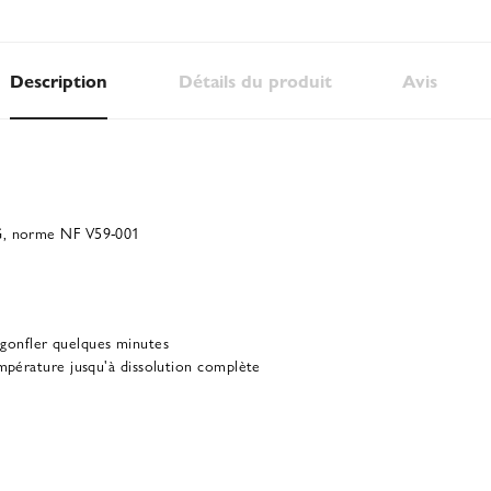
Description
Détails du produit
Avis
 G, norme NF V59-001
er gonfler quelques minutes
mpérature jusqu'à dissolution complète