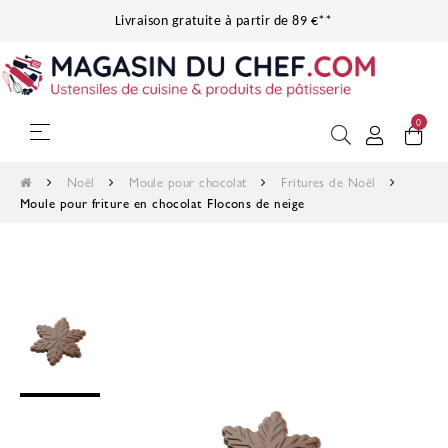
Livraison gratuite à partir de 89 €**
0
Basculer la navigation
☰
Noël
Moule pour chocolat
Fritures de Noël
Moule pour friture en chocolat Flocons de neige