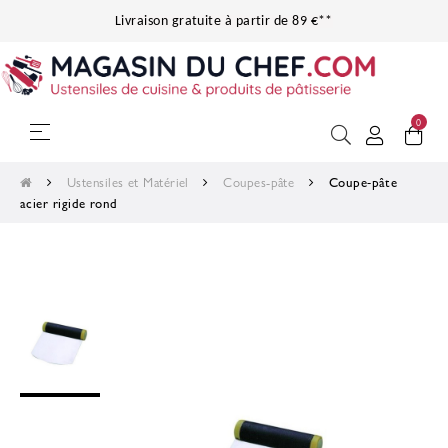
Livraison gratuite à partir de 89 €**
0
Basculer la navigation
☰
Ustensiles et Matériel
Coupes-pâte
Coupe-pâte
acier rigide rond