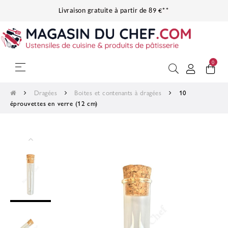
Livraison gratuite à partir de 89 €**
0
Basculer la navigation
☰
Dragées
Boites et contenants à dragées
10
éprouvettes en verre (12 cm)