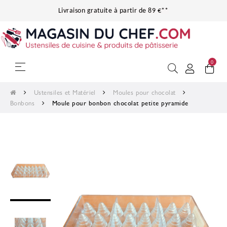
Livraison gratuite à partir de 89 €**
0
Basculer la navigation
☰
Ustensiles et Matériel
Moules pour chocolat
Bonbons
Moule pour bonbon chocolat petite pyramide